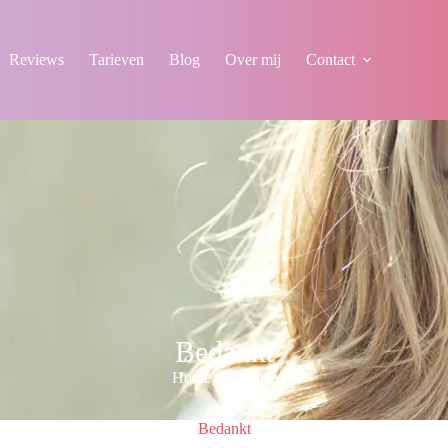
Reviews
Tarieven
Blog
Over mij
Contact
Bedankt
Home
/
Bedankt
Bedankt