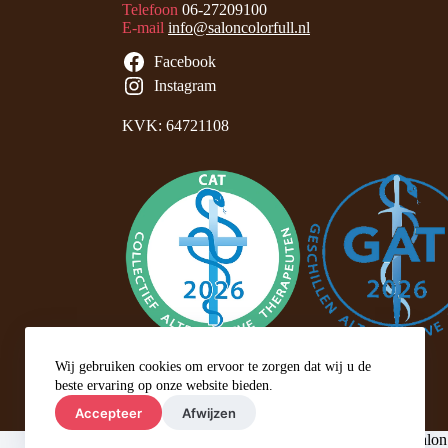
Telefoon
06-27209100
E-mail
info@saloncolorfull.nl
Facebook
Instagram
KVK: 64721108
Wij gebruiken cookies om ervoor te zorgen dat wij u de
beste ervaring op onze website bieden.
Accepteer
Afwijzen
©
Salon