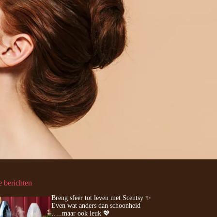
e berichten
Breng sfeer tot leven met Scentsy ✨
Even wat anders dan schoonheid
…..maar ook leuk 💖