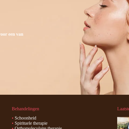
voor een van
Behandelingen
Laatst
•
Schoonheid
•
Spirituele therapie
•
Orthomoleculaire therapie