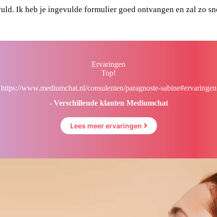
vuld. Ik heb je ingevulde formulier goed ontvangen en zal zo sn
Ervaringen
Top!
https://www.mediumchat.nl/consulenten/paragnoste-sabine#ervaringen
- Verschillende klanten Mediumchat
Lees meer ervaringen