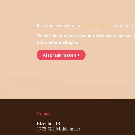
Klaar om een van mijn
behandelingen
te proberen?
Wacht niet langer en maak direct een afspraak 
mijn behandelingen.
Afspraak maken
Contact
Elzenhof 18
1775 GH Middenmeer