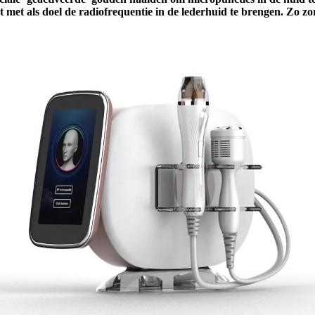
met als doel de radiofrequentie in de lederhuid te brengen. Zo zo