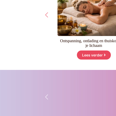
Mesotherapie
Ontspanning, ontlading en thuisk
je lichaam
Lees verder
Lees verder