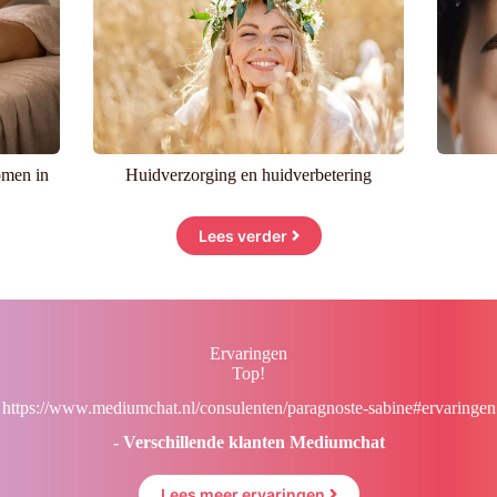
omen in
Huidverzorging en huidverbetering
Lees verder
Ervaringen
Top!
https://www.mediumchat.nl/consulenten/paragnoste-sabine#ervaringen
- Verschillende klanten Mediumchat
Lees meer ervaringen