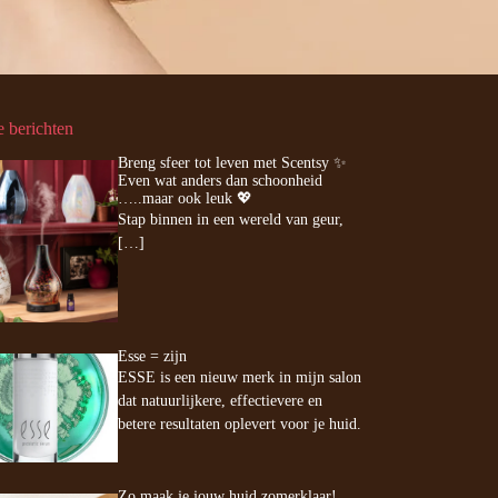
e berichten
Breng sfeer tot leven met Scentsy ✨
Even wat anders dan schoonheid
…..maar ook leuk 💖
Stap binnen in een wereld van geur,
[…]
Esse = zijn
ESSE is een nieuw merk in mijn salon
dat natuurlijkere, effectievere en
betere resultaten oplevert voor je huid.
Zo maak je jouw huid zomerklaar!