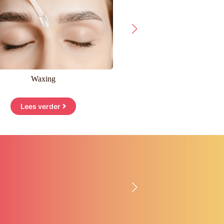
Waxing
Bindweefselmassa
Lees verder
Lees verder