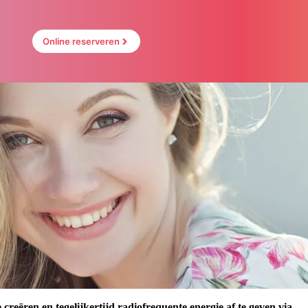
Online reserveren
ëren en tegelijkertijd radiofrequente energie af te geven via