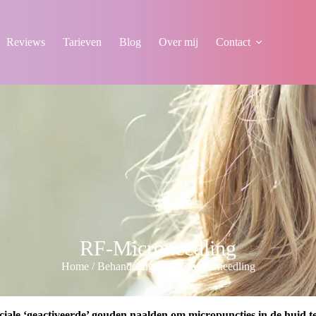
Reviews
Tarieven
Blog
Over mij
Contact
RF-Microneedling
Home
/
Behandelingen
/
RF-Microneedling
‘geactiveerde’ gouden naalden om micropuncties in de huid te cre